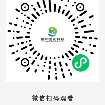
微 信 扫 码 观 看