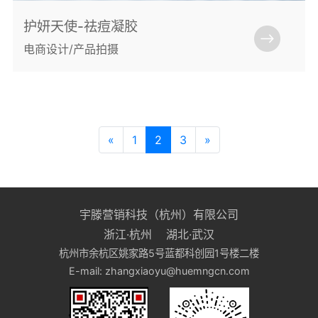
护妍天使-祛痘凝胶
电商设计/产品拍摄
«
1
2
3
»
宇滕营销科技（杭州）有限公司
浙江·杭州 湖北·武汉
杭州市余杭区姚家路5号蓝都科创园1号楼二楼
E-mail: zhangxiaoyu@huemngcn.com